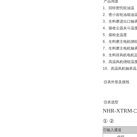
产品用途
1、回转密托轮油温
2、密小齿轮油箱油
3、生料磨进出口轴
4、煤收尘器灰斗温
5、煤粉盒温度
6、生料磨主电机绕
7、生料磨主电机轴
8、生料排风机电机
9、高温风机绕组温
10、高温风机轴承温
仪表外形及接线
仪表选型
NHR-XTRM-□
① ②
①输入通道