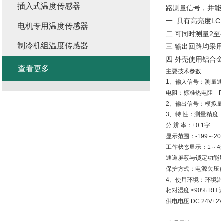
插入式温度传感器
路测量信号，并能
一 具有高亮度L
电机专用温度传感器
二 可同时测量2
制冷机组温度传感器
三 输出回路均采
四 外壳使用铝合金
查看更多
主要技术参数
1、输入信号：测量
电阻：标准热电阻-- P
2、输出信号：模拟量输
3、特 性：测量精度：±
分 辨 率：±0.1字
显示范围：-199～20
工作状态显示：1～
通道屏蔽与锁定功能
保护方式：电源欠压
4、使用环境：环境温度
相对湿度 ≤90% R
供电电压 DC 24V±2