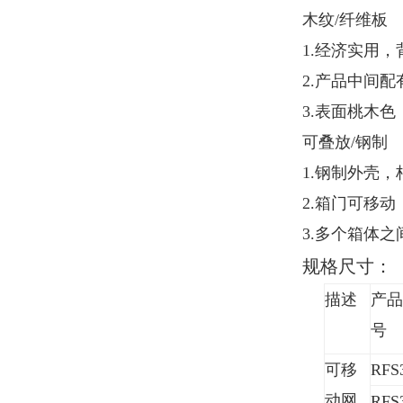
木纹/纤维板
1.经济实用
2.产品中间
3.表面桃木
可叠放/钢制
1.钢制外壳
2.箱门可移
3.多个箱体
规格尺寸：
描述
产品
号
可移
RFS
动网
RFS