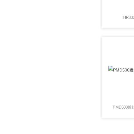
HR8
PMD500