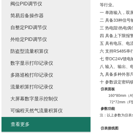
阀位PID调节仪
等行业。
一 单路输入，双
简易后备操作器
二 具备33种信
自整定PID调节仪
三 热电阻\热电偶
四 具备上下限报
外给定PID调节仪
五 具有电压、电
防盗型流量积算仪
六 支持RS485
七 带DC24V馈
数字显示打印记录仪
八 输入、输出、
九 具备多种外形
多路巡检打印记录仪
十 参数设定密码
流量积算打印记录仪
仪表面板
160*80mm（
大屏幕数字显示控制仪
72*72mm（F
参数功能
可编程天然气流量积算仪
注：以上参数为仪表
查看更多
仪表接线图