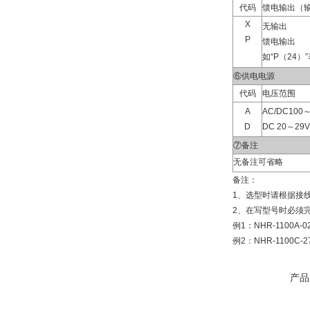
代码
馈电输出（
X
无输出
P
馈电输出
如“P（24）
⑥供电电源
代码
电压范围
A
AC/DC100～
D
DC 20～29V
⑦备注
无备注可省略
备注：
1、选型时请根据接
2、在写型号时必须完
例1：NHR-1100A-02
例2：NHR-1100C-27
产品