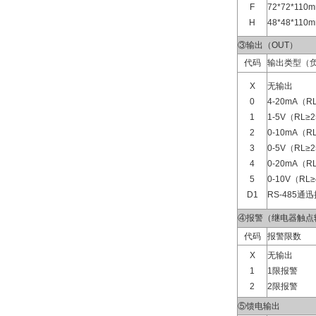
F
72*72*11
H
48*48*11
③输出（OUT）
代码
输出类型（负
X
无输出
0
4-20mA（R
1
1-5V（RL≥
2
0-10mA（R
3
0-5V（RL≥
4
0-20mA（R
5
0-10V（RL
D1
RS-485通
④报警（继电器触点
代码
报警限数
X
无输出
1
1限报警
2
2限报警
⑤馈电输出