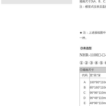
规格尺寸为A、B、C
注：横竖式仪表后盖
★ 注：上述接线图
一种。
仪表选型
NHR-1100□-□
① ② ③ ④ ⑤ 
①规格尺寸
代码
宽*高*深
A
160*80*1
B
80*160*1
C
96*96*11
D
96*48*11
E
48*96*11