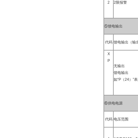
2
2限报警
⑤馈电输出
代码
馈电输出（输
X
P
无输出
馈电输出
如“P（24）”
⑥供电电源
代码
电压范围