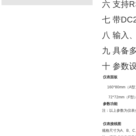
六 支持R
七 带D
八 输入
九 具备
十 参数
仪表面板
160*80mm（A型
72*72mm（F型
参数功能
注：以上参数为仪表
仪表接线图
规格尺寸为A、B、C