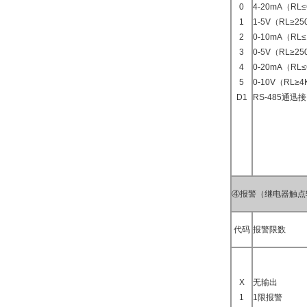
0
4-20mA（RL
1
1-5V（RL≥2
2
0-10mA（RL≤
3
0-5V（RL≥2
4
0-20mA（RL
5
0-10V（RL≥
D1
RS-485通迅接
④报警（继电器触点
代码
报警限数
X
无输出
1
1限报警