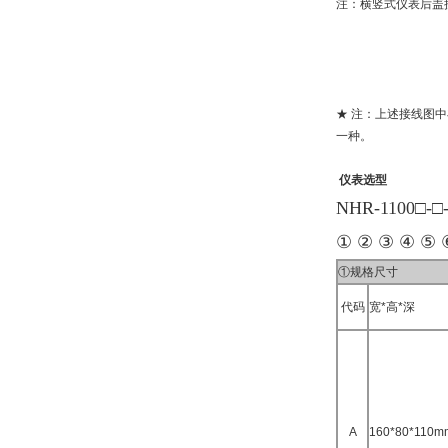
注：横竖式仪表后盖
★ 注：上述接线图
一种。
仪表选型
NHR-1100□-□
① ② ③ ④ ⑤ 
①规格尺寸
代码
宽*高*深
A
160*80*11