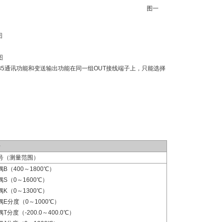
图一
图
图
85通讯功能和变送输出功能在同一组OUT接线端子上，只能选择
号
号（测量范围）
B（400～1800℃）
偶S（0～1600℃）
偶K（0～1300℃）
偶E分度（0～1000℃）
T分度（-200.0～400.0℃）