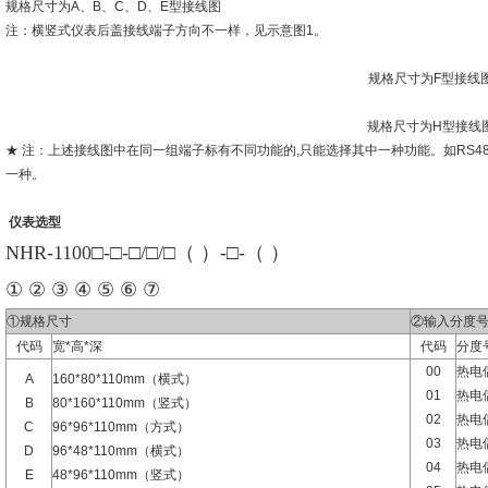
规格尺寸为A、B、C、D、E型接线图
注：横竖式仪表后盖接线端子方向不一样，见示意图1。
规格尺寸为F型接线
规格尺寸为H型接线
★ 注：上述接线图中在同一组端子标有不同功能的,只能选择其中一种功能。如RS4
一种。
仪表选型
NHR-1100□-□-□/□/□（ ）-□-（ ）
① ② ③ ④ ⑤ ⑥ ⑦
①规格尺寸
②输入分度
代码
宽*高*深
代码
分度
00
热电偶
A
160*80*110mm（横式）
01
热电
B
80*160*110mm（竖式）
02
热电
C
96*96*110mm（方式）
03
热电
D
96*48*110mm（横式）
04
热电偶
E
48*96*110mm（竖式）