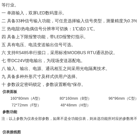
等行业。
一 单路输入，双屏LED数码显示。
二 具备33种信号输入功能，可任意选择输入信号类型，测量精度为0.3
三 热电阻\热电偶信号分辨率可切换：1℃或0.1℃。
四 具备上下限报警功能，带LED报警灯指示。
五 具有电压、电流变送输出信号可选。
六 支持RS485串行接口，采用标准MODBUS RTU通讯协议。
七 带DC24V馈电输出，为现场变送器配电。
八 输入、输出、电源、通讯相互之间采用光电隔离技术。
九 具备多种外形尺寸及样式供用户选择。
十 参数设定密码锁定，参数设置断电*保存。
仪表面板
160*80mm（A型）
80*160mm（B型）
96*96mm（C型
72*72mm（F型）
48*48mm（H型）
参数功能
注：以上参数为仪表全部参数，如果不是全功能仪表，则未选功能所对应的参数将
仪表接线图