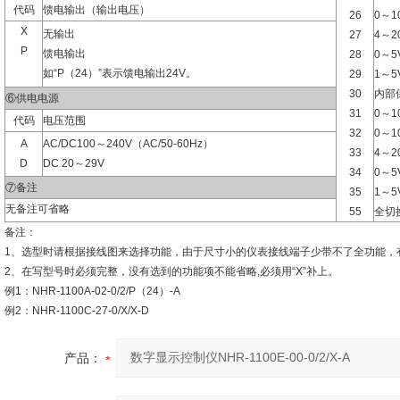
代码
馈电输出（输出电压）
26
0～1
X
无输出
27
4～2
P
馈电输出
28
0～5
如“P（24）”表示馈电输出24V。
29
1～5
30
内部
⑥供电电源
31
0～1
代码
电压范围
32
0～1
A
AC/DC100～240V（AC/50-60Hz）
33
4～2
D
DC 20～29V
34
0～5
⑦备注
35
1～5
无备注可省略
55
全切
备注：
1、选型时请根据接线图来选择功能，由于尺寸小的仪表接线端子少带不了全功能，
2、在写型号时必须完整，没有选到的功能项不能省略,必须用“X”补上。
例1：NHR-1100A-02-0/2/P（24）-A
例2：NHR-1100C-27-0/X/X-D
产品：