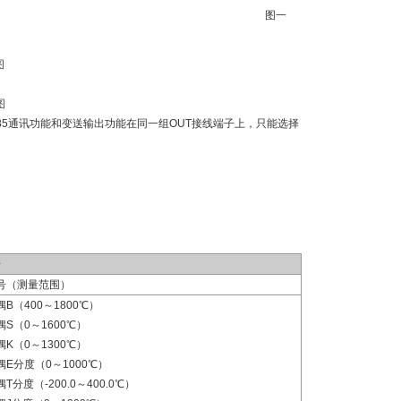
图一
图
图
85通讯功能和变送输出功能在同一组OUT接线端子上，只能选择
号
号（测量范围）
B（400～1800℃）
偶S（0～1600℃）
偶K（0～1300℃）
偶E分度（0～1000℃）
T分度（-200.0～400.0℃）