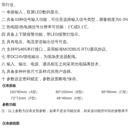
等行业。
一 单路输入，双屏LED数码显示。
二 具备33种信号输入功能，可任意选择输入信号类型，测量精度为0.3
三 热电阻\热电偶信号分辨率可切换：1℃或0.1℃。
四 具备上下限报警功能，带LED报警灯指示。
五 具有电压、电流变送输出信号可选。
六 支持RS485串行接口，采用标准MODBUS RTU通讯协议。
七 带DC24V馈电输出，为现场变送器配电。
八 输入、输出、电源、通讯相互之间采用光电隔离技术。
九 具备多种外形尺寸及样式供用户选择。
十 参数设定密码锁定，参数设置断电*保存。
仪表面板
160*80mm（A型）
80*160mm（B型）
96*96mm（C型
72*72mm（F型）
48*48mm（H型）
参数功能
注：以上参数为仪表全部参数，如果不是全功能仪表，则未选功能所对应的参数将
仪表接线图