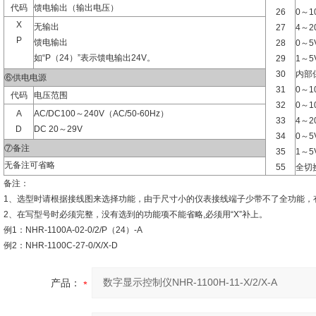
代码
馈电输出（输出电压）
26
0～1
X
无输出
27
4～2
P
馈电输出
28
0～5
如“P（24）”表示馈电输出24V。
29
1～5
30
内部
⑥供电电源
31
0～1
代码
电压范围
32
0～1
A
AC/DC100～240V（AC/50-60Hz）
33
4～2
D
DC 20～29V
34
0～5
⑦备注
35
1～5
无备注可省略
55
全切
备注：
1、选型时请根据接线图来选择功能，由于尺寸小的仪表接线端子少带不了全功能，
2、在写型号时必须完整，没有选到的功能项不能省略,必须用“X”补上。
例1：NHR-1100A-02-0/2/P（24）-A
例2：NHR-1100C-27-0/X/X-D
产品：