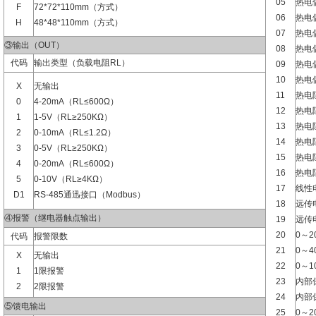
05
热电
F
72*72*110mm（方式）
06
热电
H
48*48*110mm（方式）
07
热电
③输出（OUT）
08
热电偶
代码
输出类型（负载电阻RL）
09
热电偶
10
热电偶
X
无输出
11
热电阻
0
4-20mA（RL≤600Ω）
12
热电阻
1
1-5V（RL≥250KΩ）
13
热电阻
2
0-10mA（RL≤1.2Ω）
14
热电阻
3
0-5V（RL≥250KΩ）
15
热电阻
4
0-20mA（RL≤600Ω）
16
热电阻
5
0-10V（RL≥4KΩ）
17
线性电
D1
RS-485通迅接口（Modbus）
18
远传电
④报警（继电器触点输出）
19
远传电
20
0～2
代码
报警限数
21
0～4
X
无输出
22
0～1
1
1限报警
23
内部
2
2限报警
24
内部
⑤馈电输出
25
0～2