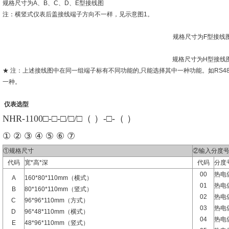
规格尺寸为A、B、C、D、E型接线图
注：横竖式仪表后盖接线端子方向不一样，见示意图1。
规格尺寸为F型接线
规格尺寸为H型接线
★ 注：上述接线图中在同一组端子标有不同功能的,只能选择其中一种功能。如RS4
一种。
仪表选型
NHR-1100□-□-□/□/□（ ）-□-（ ）
① ② ③ ④ ⑤ ⑥ ⑦
①规格尺寸
②输入分度
代码
宽*高*深
代码
分度
00
热电偶
A
160*80*110mm（横式）
01
热电
B
80*160*110mm（竖式）
02
热电
C
96*96*110mm（方式）
03
热电
D
96*48*110mm（横式）
04
热电偶
E
48*96*110mm（竖式）