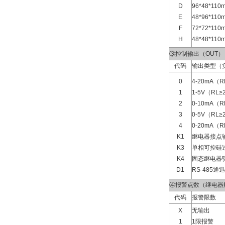
D
96*48*1
E
48*96*1
F
72*72*1
H
48*48*1
③控制输出（OUT）
代码
输出类型（
0
4-20mA（R
1
1-5V（RL≥
2
0-10mA（R
3
0-5V（RL≥
4
0-20mA（R
K1
继电器接点
K3
单相可控硅
K4
固态继电器
D1
RS-485通
④报警点数（继电器
代码
报警限数
X
无输出
1
1限报警