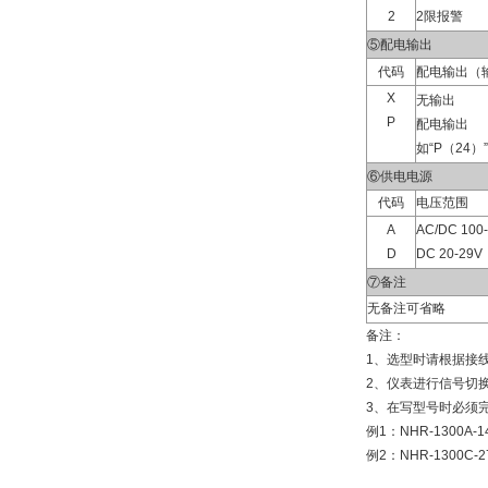
2
2限报警
⑤配电输出
代码
配电输出（
X
无输出
P
配电输出
如“P（24
⑥供电电源
代码
电压范围
A
AC/DC 100
D
DC 20-29V
⑦备注
无备注可省略
备注：
1、选型时请根据接
2、仪表进行信号切
3、在写型号时必须
例1：NHR-1300A-14
例2：NHR-1300C-27