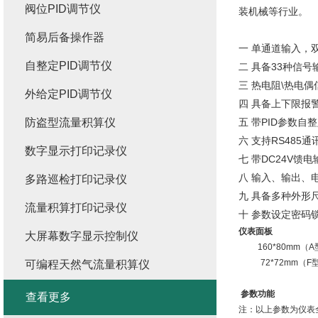
阀位PID调节仪
装机械等行业。
简易后备操作器
一 单通道输入，
自整定PID调节仪
二 具备33种信
三 热电阻\热电偶
外给定PID调节仪
四 具备上下限报
防盗型流量积算仪
五 带PID参数
六 支持RS485
数字显示打印记录仪
七 带DC24V馈
八 输入、输出、
多路巡检打印记录仪
九 具备多种外形
流量积算打印记录仪
十 参数设定密码
仪表面板
大屏幕数字显示控制仪
160*80mm（
72*72mm（F
可编程天然气流量积算仪
参数功能
查看更多
注：以上参数为仪表