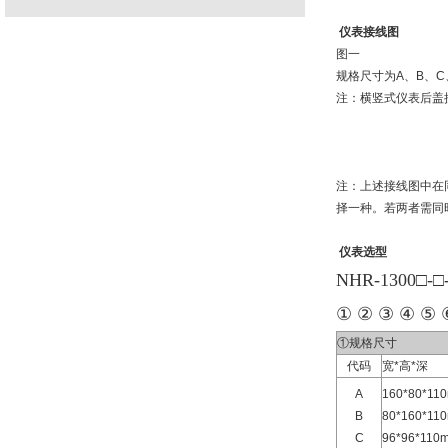
仪表接线图
图一
规格尺寸为A、B、C
注：横竖式仪表后盖
注：上述接线图中在
择一种。若两者需同
仪表选型
NHR-1300□-□
① ② ③ ④ ⑤ 
①规格尺寸
代码
宽*高*深
A
160*80*
B
80*160*
C
96*96*1