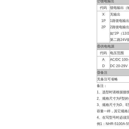
⑦馈电输出
代码
馈电输出（
X
无输出
1P
1路馈电输
2P
2路馈电输
如“2P（12/
第二路24V
⑧供电电源
代码
电压范围
A
AC/DC 100
D
DC 20-29V
⑨备注
无备注可省略
备注：
1、选型时请根据接
2、规格尺寸为F型的
3、规格尺寸为D、E型
容量一样，其它规格尺寸
4、在写型号时必须完
例1：NHR-5100A-55