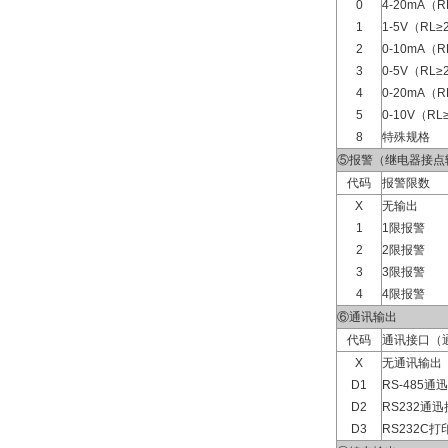
0
4-20mA（R
1
1-5V（RL≥
2
0-10mA（R
3
0-5V（RL≥
4
0-20mA（R
5
0-10V（RL
8
特殊规格
⑤报警（继电器接点
代码
报警限数
X
无输出
1
1限报警
2
2限报警
3
3限报警
4
4限报警
⑥通讯输出
代码
通讯接口（
X
无通讯输出
D1
RS-485通
D2
RS232通迅
D3
RS232C