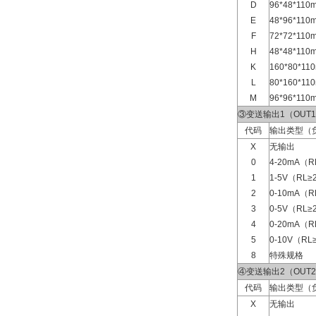
D
96*48*1
E
48*96*1
F
72*72*1
H
48*48*1
K
160*80*
L
80*160*
M
96*96*1
③变送输出1（OUT
代码
输出类型（
X
无输出
0
4-20mA（R
1
1-5V（RL≥
2
0-10mA（R
3
0-5V（RL≥
4
0-20mA（R
5
0-10V（RL
8
特殊规格
④变送输出2（OUT
代码
输出类型（
X
无输出