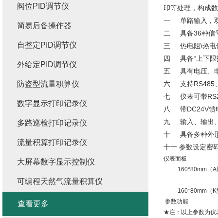
阀位PID调节仪
印等处理，构成
一 单路输入，双
简易后备操作器
二 具备36种信
自整定PID调节仪
三 热电阻\热电
四 具备“上下限报
外给定PID调节仪
五 具有电压、
防盗型流量积算仪
六 支持RS485
七 仪表可带RS
数字显示打印记录仪
八 带DC24V
九 输入、输出
多路巡检打印记录仪
十 具备多种外
流量积算打印记录仪
十一 参数设定密
仪表面板
大屏幕数字显示控制仪
160*80mm（
可编程天然气流量积算仪
160*80mm（
参数功能
查看更多
★注：以上参数为仪