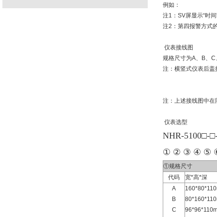
例如：
注1：SV屏显示“时
注2：第四报警方式的
仪表接线图
规格尺寸为A、B、C
注：横竖式仪表后盖
注：上述接线图中在
仪表选型
NHR-5100□-□
① ② ③ ④ ⑤ 
①规格尺寸
代码
宽*高*深
A
160*80*
B
80*160*
C
96*96*1