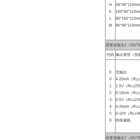
H
48*48*110
K
160*80*11
L
80*160*11
M
96*96*110
③变送输出1（OUT
代码
输出类型（负
X
无输出
0
4-20mA（RL
1
1-5V（RL≥2
2
0-10mA（RL≤
3
0-5V（RL≥2
4
0-20mA（RL
5
0-10V（RL≥
8
特殊规格
④变送输出2（OUT