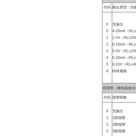
代码
输出类型（负
X
无输出
0
4-20mA（RL
1
1-5V（RL≥2
2
0-10mA（RL≤
3
0-5V（RL≥2
4
0-20mA（RL
5
0-10V（RL≥
8
特殊规格
⑤报警（继电器接点
代码
报警限数
X
无输出
1
1限报警
2
2限报警
3
3限报警