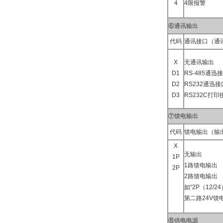
4
4限报警
⑥通讯输出
代码
通讯接口（通
X
无通讯输出
D1
RS-485通迅
D2
RS232通迅接
D3
RS232C打印
⑦馈电输出
代码
馈电输出（输
X
无输出
1P
1路馈电输出
2P
2路馈电输出
如“2P（12/2
第二路24V馈
⑧供电电源