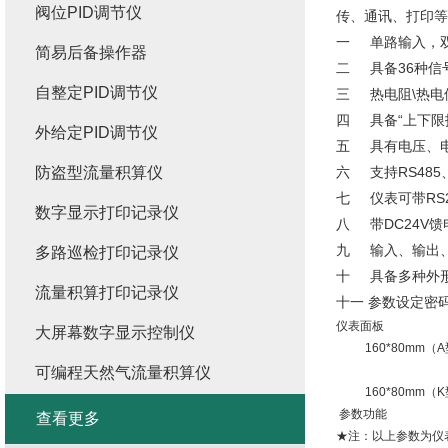
阀位PID调节仪
传、通讯、打印
一 单路输入，双
简易后备操作器
二 具备36种信
自整定PID调节仪
三 热电阻\热电
四 具备“上下限报
外给定PID调节仪
五 具有电压、
防盗型流量积算仪
六 支持RS485
七 仪表可带RS
数字显示打印记录仪
八 带DC24V
九 输入、输出
多路巡检打印记录仪
十 具备多种外
流量积算打印记录仪
十一 参数设定密
仪表面板
大屏幕数字显示控制仪
160*80mm（
可编程天然气流量积算仪
160*80mm（
参数功能
查看更多
★注：以上参数为仪