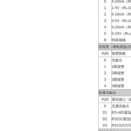
0
4-20mA（R
1
1-5V（RL≥
2
0-10mA（R
3
0-5V（RL≥
4
0-20mA（R
5
0-10V（RL
8
特殊规格
⑤报警（继电器接点
代码
报警限数
X
无输出
1
1限报警
2
2限报警
3
3限报警
4
4限报警
⑥通讯输出
代码
通讯接口（
X
无通讯输出
D1
RS-485通
D2
RS232通迅
D3
RS232C