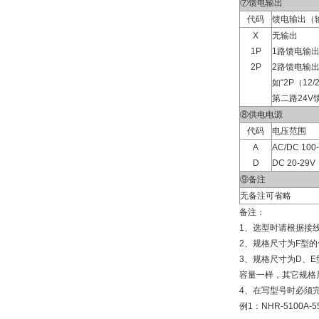
⑦馈电输出
代码
馈电输出（
X
无输出
1P
1路馈电输
2P
2路馈电输
如“2P（12/
第二路24V
⑧供电电源
代码
电压范围
A
AC/DC 100
D
DC 20-29V
⑨备注
无备注可省略
备注：
1、选型时请根据接
2、规格尺寸为F型的
3、规格尺寸为D、E型
容量一样，其它规格尺寸
4、在写型号时必须完
例1：NHR-5100A-55