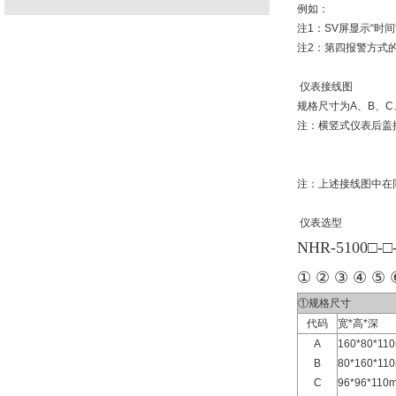
例如：
注1：SV屏显示“时
注2：第四报警方式的
仪表接线图
规格尺寸为A、B、C
注：横竖式仪表后盖
注：上述接线图中在
仪表选型
NHR-5100□-□
① ② ③ ④ ⑤ 
①规格尺寸
代码
宽*高*深
A
160*80*
B
80*160*
C
96*96*1