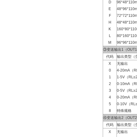
D
96*48*1
E
48*96*1
F
72*72*1
H
48*48*1
K
160*80*
L
80*160*
M
96*96*1
③变送输出1（OUT
代码
输出类型（
X
无输出
0
4-20mA（R
1
1-5V（RL≥
2
0-10mA（R
3
0-5V（RL≥
4
0-20mA（R
5
0-10V（RL
8
特殊规格
④变送输出2（OUT
代码
输出类型（
X
无输出