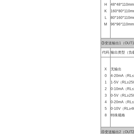
H
48*48*110
K
160*80*11
L
80*160*11
M
96*96*110
③变送输出1（OUT
代码
输出类型（负
X
无输出
0
4-20mA（RL
1
1-5V（RL≥2
2
0-10mA（RL≤
3
0-5V（RL≥2
4
0-20mA（RL
5
0-10V（RL≥
8
特殊规格
④变送输出2（OUT