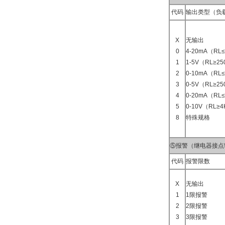
代码
输出类型（负
X
无输出
0
4-20mA（RL
1
1-5V（RL≥2
2
0-10mA（RL≤
3
0-5V（RL≥2
4
0-20mA（RL
5
0-10V（RL≥
8
特殊规格
⑤报警（继电器接点
代码
报警限数
X
无输出
1
1限报警
2
2限报警
3
3限报警