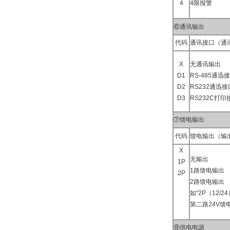
4
4限报警
⑥通讯输出
代码
通讯接口（通
X
无通讯输出
D1
RS-485通迅
D2
RS232通迅接
D3
RS232C打印
⑦馈电输出
代码
馈电输出（输
X
无输出
1P
1路馈电输出
2P
2路馈电输出
如“2P（12/2
第二路24V馈
⑧供电电源