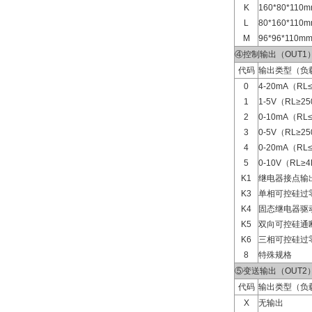
K
160*80*11
L
80*160*11
M
96*96*110
④控制输出（OUT1
代码
输出类型（负
0
4-20mA（RL
1
1-5V（RL≥2
2
0-10mA（RL
3
0-5V（RL≥2
4
0-20mA（RL
5
0-10V（RL≥
K1
继电器接点输
K3
单相可控硅过
K4
固态继电器驱
K5
双向可控硅通
K6
三相可控硅过
8
特殊规格
⑤变送输出（OUT2
代码
输出类型（负
X
无输出