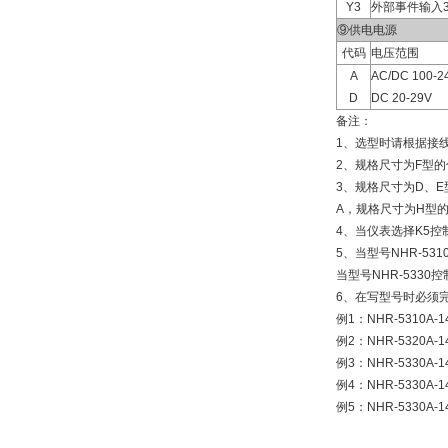
Y3
外部事件输入
⑨供电电源
代码
电压范围
A
AC/DC 100-
D
DC 20-29V
备注：
1、选型时请根据接
2、规格尺寸为F型的
3、规格尺寸为D、E型
A，规格尺寸为H型的
4、当仪表选择K5控
5、当型号NHR-53
当型号NHR-533
6、在写型号时必须
例1：NHR-5310A-1
例2：NHR-5320A-1
例3：NHR-5330A-1
例4：NHR-5330A-
例5：NHR-5330A-