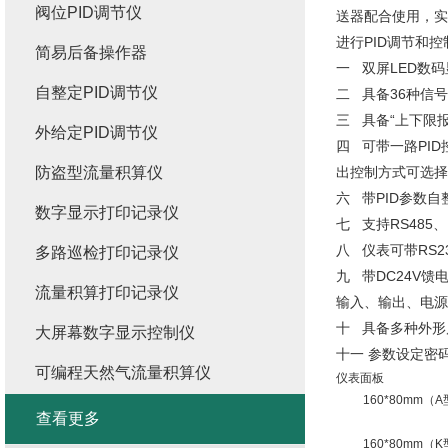
阀位PID调节仪
送器配合使用，实
进行PID调节和
简易后备操作器
一 双屏LED数
自整定PID调节仪
二 具备36种信
三 具备“上下限报
外给定PID调节仪
四 可带一路PI
防盗型流量积算仪
出控制方式可选择
六 带PID参数
数字显示打印记录仪
七 支持RS485
八 仪表可带RS
多路巡检打印记录仪
九 带DC24V
流量积算打印记录仪
输入、输出、电源
十 具备多种外形
大屏幕数字显示控制仪
十一 参数设定密
可编程天然气流量积算仪
仪表面板
160*80mm（
查看更多
160*80mm（