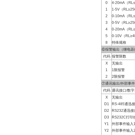
0
4-20mA（RL
1
1-5V（RL≥2
2
0-10mA（RL
3
0-5V（RL≥2
4
0-20mA（RL
5
0-10V（RL≥
8
特殊规格
⑥报警输出（继电器
代码
报警限数
X
无输出
1
1限报警
2
2限报警
⑦通讯输出/外部事
代码
通讯接口/数
X
无输出
D1
RS-485通迅
D2
RS232通迅接
D3
RS232C打印
Y1
外部事件输入
Y2
外部事件输入