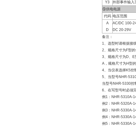
Y3
外部事件输入
⑨供电电源
代码
电压范围
A
AC/DC 100-
D
DC 20-29V
备注：
1、选型时请根据接
2、规格尺寸为F型的
3、规格尺寸为D、E型
A，规格尺寸为H型的
4、当仪表选择K5控
5、当型号NHR-53
当型号NHR-533
6、在写型号时必须
例1：NHR-5310A-1
例2：NHR-5320A-1
例3：NHR-5330A-1
例4：NHR-5330A-
例5：NHR-5330A-