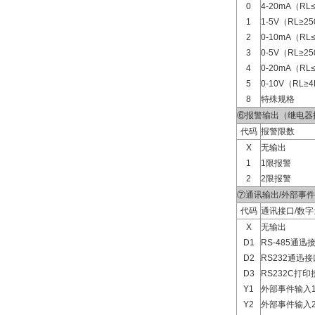
0
4-20mA（RL
1
1-5V（RL≥2
2
0-10mA（RL
3
0-5V（RL≥2
4
0-20mA（RL
5
0-10V（RL≥
8
特殊规格
⑥报警输出（继电器
代码
报警限数
X
无输出
1
1限报警
2
2限报警
⑦通讯输出/外部事
代码
通讯接口/数
X
无输出
D1
RS-485通迅
D2
RS232通迅接
D3
RS232C打印
Y1
外部事件输入
Y2
外部事件输入