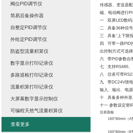
阀位PID调节仪
传感器、变送器配
磁、电动阀进行P
简易后备操作器
一 双屏LED数
自整定PID调节仪
二 具备36种信
三 具备“上下限报
外给定PID调节仪
四 可带一路PI
防盗型流量积算仪
出控制方式可选择
六 带PID参数
数字显示打印记录仪
七 支持RS485
八 仪表可带RS
多路巡检打印记录仪
九 带DC24V
流量积算打印记录仪
输入、输出、电源
十 具备多种外形
大屏幕数字显示控制仪
十一 参数设定密
可编程天然气流量积算仪
仪表面板
160*80mm（
查看更多
160*80mm（