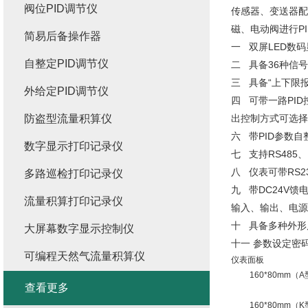
阀位PID调节仪
传感器、变送器配
磁、电动阀进行P
简易后备操作器
一 双屏LED数
自整定PID调节仪
二 具备36种信
三 具备“上下限报
外给定PID调节仪
四 可带一路PI
防盗型流量积算仪
出控制方式可选择
六 带PID参数
数字显示打印记录仪
七 支持RS485
八 仪表可带RS
多路巡检打印记录仪
九 带DC24V
流量积算打印记录仪
输入、输出、电源
十 具备多种外形
大屏幕数字显示控制仪
十一 参数设定密
可编程天然气流量积算仪
仪表面板
160*80mm（
查看更多
160*80mm（