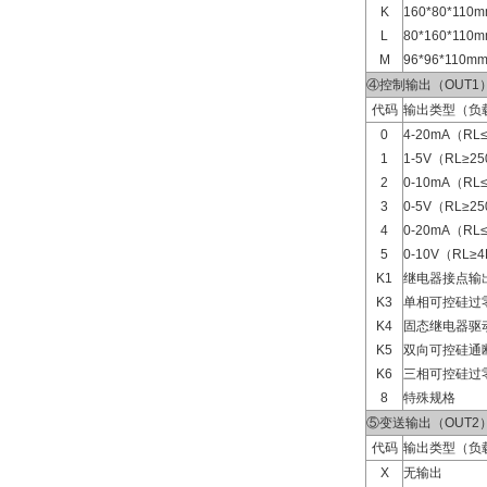
K
160*80*11
L
80*160*11
M
96*96*110
④控制输出（OUT1
代码
输出类型（负
0
4-20mA（RL
1
1-5V（RL≥2
2
0-10mA（RL
3
0-5V（RL≥2
4
0-20mA（RL
5
0-10V（RL≥
K1
继电器接点输
K3
单相可控硅过
K4
固态继电器驱
K5
双向可控硅通
K6
三相可控硅过
8
特殊规格
⑤变送输出（OUT2
代码
输出类型（负
X
无输出