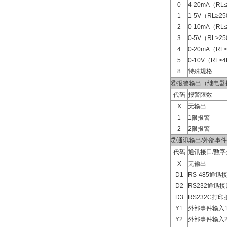
0
4-20mA（RL
1
1-5V（RL≥2
2
0-10mA（RL
3
0-5V（RL≥2
4
0-20mA（RL
5
0-10V（RL≥
8
特殊规格
⑥报警输出（继电器
代码
报警限数
X
无输出
1
1限报警
2
2限报警
⑦通讯输出/外部事
代码
通讯接口/数
X
无输出
D1
RS-485通迅
D2
RS232通迅接
D3
RS232C打印
Y1
外部事件输入
Y2
外部事件输入