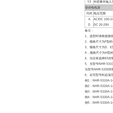
Y3
外部事件输入
⑨供电电源
代码
电压范围
A
AC/DC 100-
D
DC 20-29V
备注：
1、选型时请根据接
2、规格尺寸为F型的
3、规格尺寸为D、E型
A，规格尺寸为H型的
4、当仪表选择K5控
5、当型号NHR-53
当型号NHR-533
6、在写型号时必须
例1：NHR-5310A-1
例2：NHR-5320A-1
例3：NHR-5330A-1
例4：NHR-5330A-
例5：NHR-5330A-