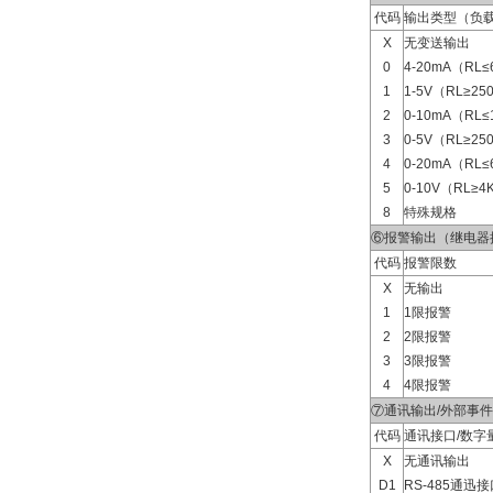
代码
输出类型（负载
X
无变送输出
0
4-20mA（RL≤
1
1-5V（RL≥25
2
0-10mA（RL≤
3
0-5V（RL≥25
4
0-20mA（RL≤
5
0-10V（RL≥4
8
特殊规格
⑥报警输出（继电器
代码
报警限数
X
无输出
1
1限报警
2
2限报警
3
3限报警
4
4限报警
⑦通讯输出/外部事
代码
通讯接口/数字
X
无通讯输出
D1
RS-485通迅接