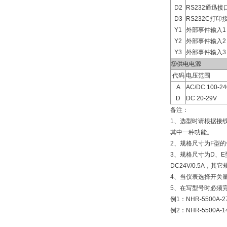
D2
RS232通迅接
D3
RS232C打印
Y1
外部事件输入
Y2
外部事件输入2
Y3
外部事件输入3
⑨供电电源
代码
电压范围
A
AC/DC 100-2
D
DC 20-29V
备注：
1、选型时请根据接
其中一种功能。
2、规格尺寸为F型的
3、规格尺寸为D、E
DC24V/0.5A，其
4、当仪表选择开关
5、在写型号时必须
例1：NHR-5500A-2
例2：NHR-5500A-1