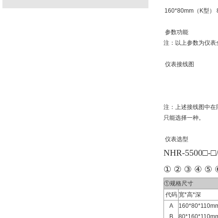
160*80mm（K型）
参数功能
注：以上参数为仪表
仪表接线图
注：上述接线图中在同
只能选择一种。
仪表选型
NHR-5500□-□
① ② ③ ④ ⑤ 
①规格尺寸
代码
宽*高*深
A
160*80*11
B
80*160*11