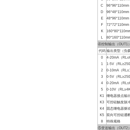
C
96*96*110
D
96*48*110
E
48*96*110
F
72*72*110
K
160*80*11
L
80*160*11
④控制输出（OUT1
代码
输出类型（负载
0
4-20mA（RL≤
1
1-5V（RL≥25
2
0-10mA（RL≤
3
0-5V（RL≥25
4
0-20mA（RL≤
5
0-10V（RL≥4
K1
继电器接点输
K3
可控硅触发脉
K4
固态继电器驱
K5
双向可控硅通
8
特殊规格
⑤变送输出（OUT2