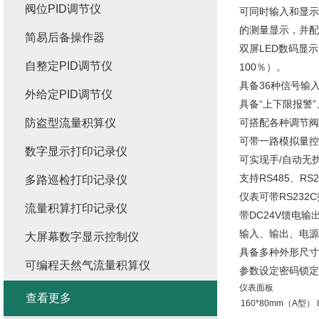
阀位PID调节仪
可同时输入和显示
的测量显示，并
简易后备操作器
双屏LED数码显
自整定PID调节仪
100％）。
具备36种信号输
外给定PID调节仪
具备“上下限报警”
防盗型流量积算仪
可搭配各种调节阀
可带一路模拟量控
数字显示打印记录仪
可实现手/自动无
支持RS485、R
多路巡检打印记录仪
仪表可带RS23
流量积算打印记录仪
带DC24V馈电
输入、输出、电源
大屏幕数字显示控制仪
具备多种外形尺寸
可编程天然气流量积算仪
参数设定密码锁定
仪表面板
查看更多
160*80mm（A型）