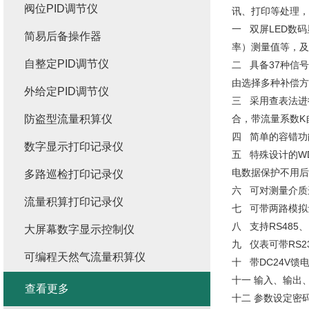
阀位PID调节仪
讯、打印等处理，
一 双屏LED数
简易后备操作器
率）测量值等，及
自整定PID调节仪
二 具备37种信
由选择多种补偿方
外给定PID调节仪
三 采用查表法进
防盗型流量积算仪
合，带流量系数K
四 简单的容错功
数字显示打印记录仪
五 特殊设计的W
电数据保护不用后
多路巡检打印记录仪
六 可对测量介质
流量积算打印记录仪
七 可带两路模拟
八 支持RS485
大屏幕数字显示控制仪
九 仪表可带RS
可编程天然气流量积算仪
十 带DC24V
十一 输入、输出
查看更多
十二 参数设定密