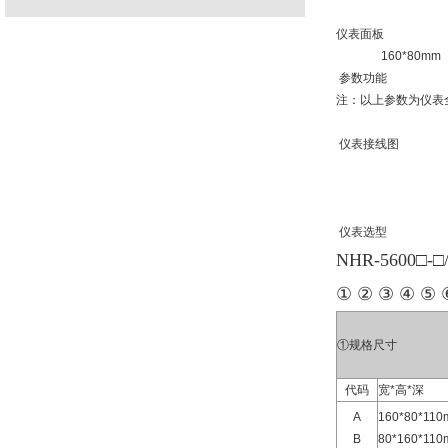
仪表面板
160*80m
参数功能
注：以上参数为仪表
仪表接线图
仪表选型
NHR-5600□-□
① ② ③ ④ ⑤ 
①规格尺寸
代码
宽*高*深
A
160*80*1
B
80*160*1