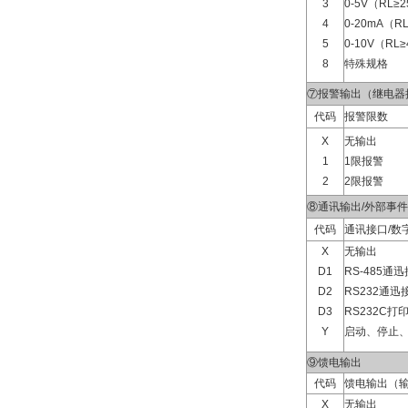
3
0-5V（RL≥
4
0-20mA（R
5
0-10V（RL
8
特殊规格
⑦报警输出（继电器
代码
报警限数
X
无输出
1
1限报警
2
2限报警
⑧通讯输出/外部事
代码
通讯接口/数
X
无输出
D1
RS-485通
D2
RS232通迅
D3
RS232C打
Y
启动、停止
⑨馈电输出
代码
馈电输出（
X
无输出