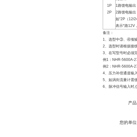
1P
1路馈电输出
2P
2路馈电输出
如“2P（12/2
表示*路12
备注：
1、选型中③、④项
2、选型时请根据接
3、在写型号时必须
例1：NHR-5600A-27
例2：NHR-5600A-27
4、压力补偿通道输
5、如涡街流量计需
6、脉冲信号输入时
产品
您的单位