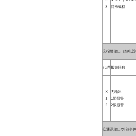
5
0-10V（RL≥4
8
特殊规格
⑦报警输出（继电器
代码
报警限数
X
无输出
1
1限报警
2
2限报警
⑧通讯输出/外部事