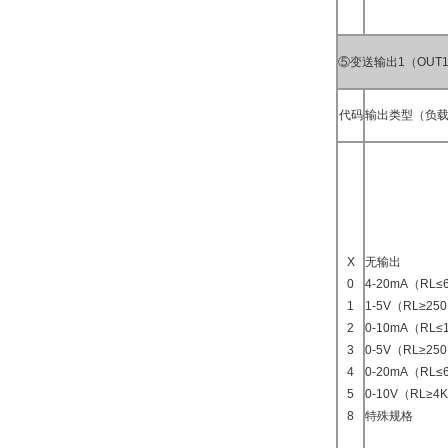
⑤变送输出1（OUT
代码
输出类型（负载
X
无输出
0
4-20mA（RL≤
1
1-5V（RL≥25
2
0-10mA（RL≤
3
0-5V（RL≥25
4
0-20mA（RL≤
5
0-10V（RL≥4
8
特殊规格