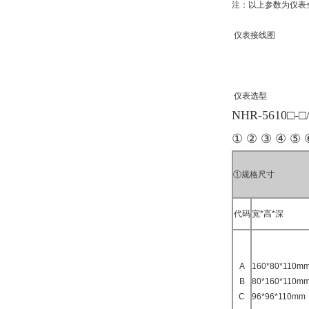
注：以上参数为仪表
仪表接线图
仪表选型
NHR-5610□-□
① ② ③ ④ ⑤ 
①规格尺寸
代码
宽*高*深
A
160*80*11
B
80*160*11
C
96*96*110