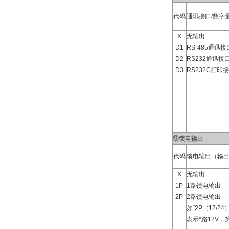
代码
通讯接口/数字
X
无输出
D1
RS-485通迅接
D2
RS232通迅接口
D3
RS232C打印
⑨馈电输出
代码
馈电输出（输
X
无输出
1P
1路馈电输出
2P
2路馈电输出
如“2P（12/24）
表示*路12V，