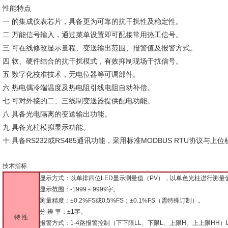
性能特点
一 的集成仪表芯片，具备更为可靠的抗干扰性及稳定性。
二 万能信号输入，通过菜单设置即可配接常用热工信号。
三 可在线修改显示量程、变送输出范围、报警值及报警方式。
四 软、硬件结合的抗干扰模式，有效抑制现场干扰信号。
五 数字化校准技术，无电位器等可调部件。
六 热电偶冷端温度及热电阻引线电阻自动补偿。
七 可对外接的二、三线制变送器提供配电功能。
八 具备光电隔离的变送输出功能。
九 具备光柱模拟显示功能。
十 具备RS232或RS485通讯功能，采用标准MODBUS RTU协议
技术指标
显示方式：以单排四位LED显示测量值（PV），以单色光柱进行测量
显示范围：-1999～9999字。
测量精度：±0.2%FS或0.5%FS；±0.1%FS（需特殊订制）。
分 辨 率：±1字。
特 性
报警方式：1-4路报警控制（下下限LL、下限L、上限H、上上限HH）