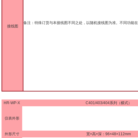
备注：特殊订货与本接线图不同之处，以随机接线图为准。不同功能
接线图
HR-WP-X
C401/403/404系列（横式）
仪表外形
外形尺寸
宽×高×深：96×48×112mm