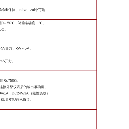
出保持、zui大、zui小可选
围0～50℃，补偿准确度±1℃。
5Ω。
5V开方、-5V～5V；
0mA开方。
阻R≤750Ω。
不保证连接外部仪表后的输出准确度。
V/1A；DC24V/3A （阻性负载）
DBUS RTU通讯协议。