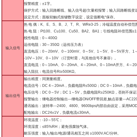
报警精度：±1字。
保护方式：输入回路断线、输入信号超/欠量程报警；输入回路断线变送输
设定方式：面板轻触式按键数字设定，设定值断电*保存。
热 电 偶：K、E、S、B、J、T、R、WRe3-25；冷端温度自动补偿范
热 电 阻：Pt100、Cu100、Cu50、BA2、BA1；引线电阻补偿范围≤1
线性电阻：0～400Ω
远传电阻：30～350Ω（远传压力表）
输入信号
直流电压：0～20mV、0～100mV、0～5V、1～5V、0～5V开方、1～
-10V～10V、0～10V （订货时需，与其他信号不兼容）。
直流电流：0～10mA、0～20mA、4～20mA、0～10mA开方、4～2
输入阻抗：电流信号Ri≥500KΩ。
输出精度：同测量精度。
电流信号：DC 4～20mA，负载电阻R≤500Ω；DC 0～10mA，负载电
电压信号：DC 0～5V；DC 1～5V，负载电阻R≥250KΩ，否则
输出信号
报警输出：继电器控制输出---继电器ON/OFF带回差,触点容量---AC220
通讯输出：波特率---2400、4800、9600bps内部自由设定，采用MO
配电输出：DC24±1V，负载电流≤30mA。
环境温度：-10～55℃；
环境湿度：≤85%RH；避免强腐蚀气体。
耐压强度：输入/输出/电源/通讯相互之间 ≥1000V.AC/分钟。