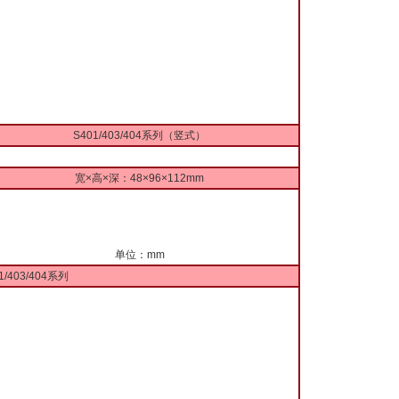
S401/403/404系列（竖式）
宽×高×深：48×96×112mm
单位：mm
1/403/404系列