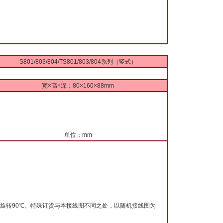
S801/803/804/TS801/803/804系列（竖式）
宽×高×深：80×160×88mm
单位：mm
旋转90℃。特殊订货与本接线图不同之处，以随机接线图为