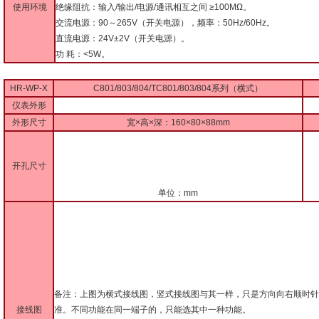
使用环境
绝缘阻抗：输入/输出/电源/通讯相互之间 ≥100MΩ。
交流电源：90～265V（开关电源），频率：50Hz/60Hz。
直流电源：24V±2V（开关电源）。
功 耗：<5W。
HR-WP-X
C801/803/804/TC801/803/804系列（横式）
仪表外形
外形尺寸
宽×高×深：160×80×88mm
开孔尺寸
单位：mm
备注：上图为横式接线图，竖式接线图与其一样，只是方向向右顺时针
接线图
准。不同功能在同一端子的，只能选其中一种功能。