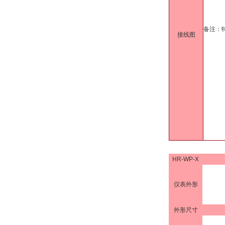
备注：
接线图
HR-WP-X
仪表外形
外形尺寸