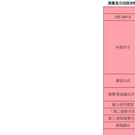
测量显示四限控
HR-WP-X
外形尺寸
通讯方式
报警/变送输出方
输入信号类型
*.第二报警方式
第三.第四报警方
馈电输出