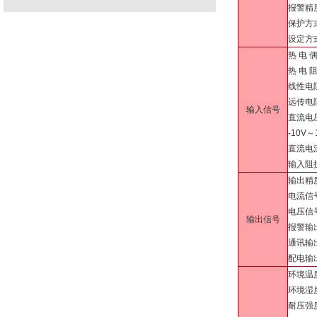
报警精
保护方
设定方
热 电 
热 电 
线性电阻
远传电
输入信号
直流电压
-10V
直流电流
输入阻抗
输出精
电流信号
电压信
输出信号
报警输出
通讯输出
配电输出
环境温度
环境湿
耐压强度