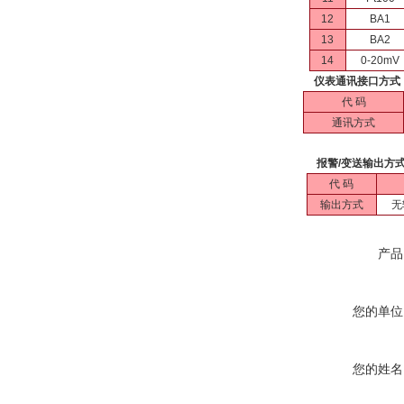
12
BA1
13
BA2
14
0-20mV
仪表通讯接口方式
代 码
通讯方式
报警/变送输出方
代 码
输出方式
无
产品
您的单位
您的姓名