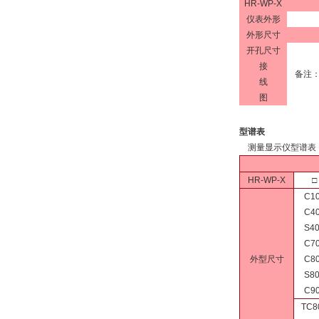
HR-WP-X
仪表外形
外形尺寸
开孔尺寸
接
备注
线
图
型谱表
测量显示仪型谱表
HR-WP-X
□
C1
C4
S4
C7
外型尺寸
C8
S8
C9
TC8