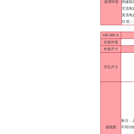
使用环境
绝缘阻抗
交流电源
直流电
功 耗：
HR-WP-X
仪表外形
外形尺寸
开孔尺寸
备注：
接线图
不同功