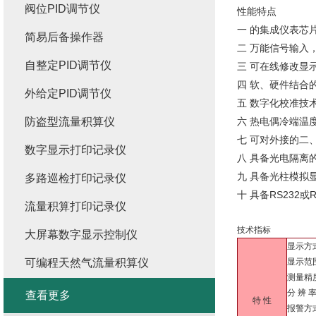
阀位PID调节仪
性能特点
一 的集成仪表芯
简易后备操作器
二 万能信号输入
自整定PID调节仪
三 可在线修改显
四 软、硬件结合
外给定PID调节仪
五 数字化校准技
防盗型流量积算仪
六 热电偶冷端温
七 可对外接的二
数字显示打印记录仪
八 具备光电隔离
九 具备光柱模拟
多路巡检打印记录仪
十 具备RS232
流量积算打印记录仪
技术指标
大屏幕数字显示控制仪
显示方
可编程天然气流量积算仪
显示范围
测量精度
分 辨 
查看更多
特 性
报警方