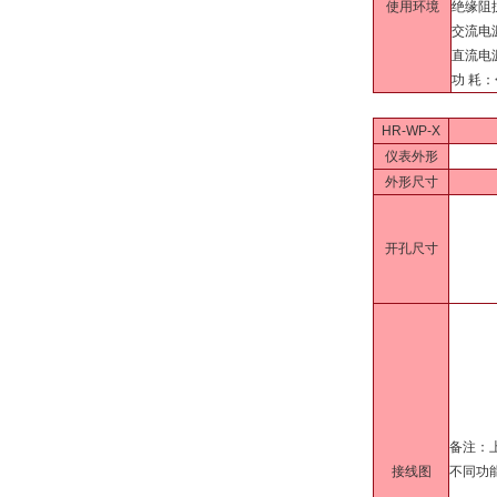
使用环境
绝缘阻抗
交流电源
直流电
功 耗：
HR-WP-X
仪表外形
外形尺寸
开孔尺寸
备注：
接线图
不同功