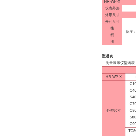
HR-WP-X
仪表外形
外形尺寸
开孔尺寸
接
备注
线
图
型谱表
测量显示仪型谱表
HR-WP-X
□
C1
C4
S4
C7
外型尺寸
C8
S8
C9
TC8