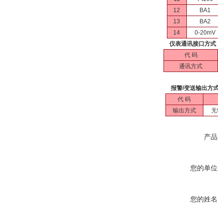
12
BA1
13
BA2
14
0-20mV
仪表通讯接口方式
代 码
通讯方式
报警/变送输出方
代 码
输出方式
无
产品
您的单位
您的姓名