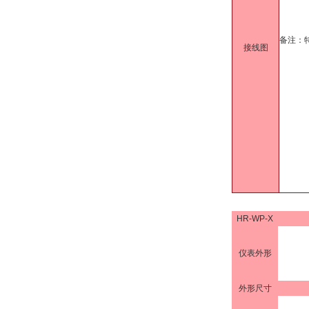
备注：
接线图
HR-WP-X
仪表外形
外形尺寸