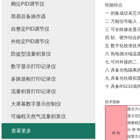
阀位PID调节仪
性能特点
一 的集成仪表芯
简易后备操作器
二 万能信号输入
自整定PID调节仪
三 可在线修改显
四 软、硬件结合
外给定PID调节仪
五 数字化校准技
防盗型流量积算仪
六 热电偶冷端温
七 可对外接的二
数字显示打印记录仪
八 具备光电隔离
九 具备光柱模拟
多路巡检打印记录仪
十 具备RS232
流量积算打印记录仪
技术指标
大屏幕数字显示控制仪
显示方
可编程天然气流量积算仪
显示范围
测量精度
分 辨 
查看更多
特 性
报警方