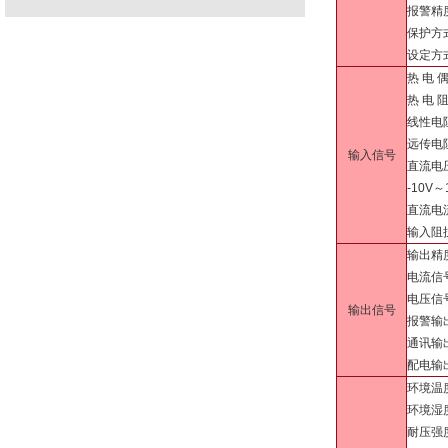
报警精
保护方
设定方
热 电 
热 电 
线性电阻
远传电
输入信号
直流电压
-10V
直流电流
输入阻抗
输出精
电流信号
电压信
输出信号
报警输出
通讯输出
配电输出
环境温度
环境湿
耐压强度