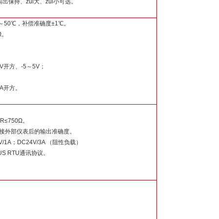
保持、zui大、zui小可选。
0～50℃，补偿准确度±1℃。
Ω。
V开方、-5～5V；
mA开方。
R≤750Ω。
证连接外部仪表后的输出准确度。
1A；DC24V/3A （阻性负载）
US RTU通讯协议。