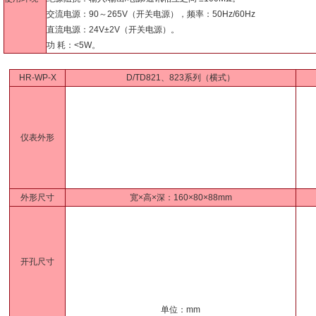
交流电源：90～265V（开关电源），频率：50Hz/60Hz
直流电源：24V±2V（开关电源）。
功 耗：<5W。
HR-WP-X
D/TD821、823系列（横式）
仪表外形
外形尺寸
宽×高×深：160×80×88mm
开孔尺寸
单位：mm