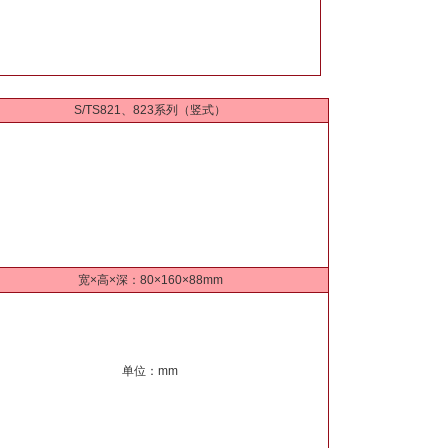
S/TS821、823系列（竖式）
宽×高×深：80×160×88mm
单位：mm