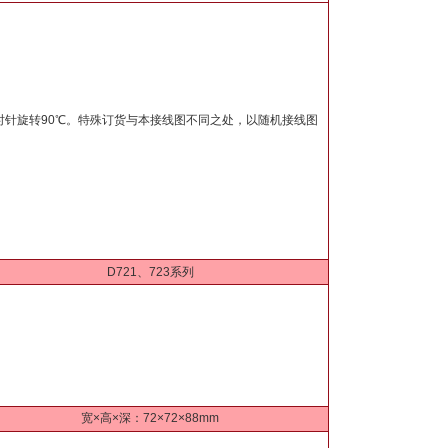
针旋转90℃。特殊订货与本接线图不同之处，以随机接线图
D721、723系列
宽×高×深：72×72×88mm