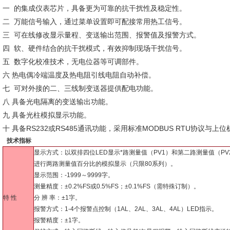
一 的集成仪表芯片，具备更为可靠的抗干扰性及稳定性。
二 万能信号输入，通过菜单设置即可配接常用热工信号。
三 可在线修改显示量程、变送输出范围、报警值及报警方式。
四 软、硬件结合的抗干扰模式，有效抑制现场干扰信号。
五 数字化校准技术，无电位器等可调部件。
六 热电偶冷端温度及热电阻引线电阻自动补偿。
七 可对外接的二、三线制变送器提供配电功能。
八 具备光电隔离的变送输出功能。
九 具备光柱模拟显示功能。
十 具备RS232或RS485通讯功能，采用标准MODBUS RTU协议
技术指标
显示方式：以双排四位LED显示*路测量值（PV1）和第二路测量值（PV
进行两路测量值百分比的模拟显示（只限80系列）。
显示范围：-1999～9999字。
测量精度：±0.2%FS或0.5%FS；±0.1%FS（需特殊订制）。
特 性
分 辨 率：±1字。
报警方式：1-4个报警点控制（1AL、2AL、3AL、4AL）LED指示。
报警精度：±1字。