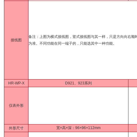
备注：上图为横式接线图，竖式接线图与其一样，只是方向向右顺时
接线图
为准。不同功能在同一端子的，只能选其中一种功能。
HR-WP-X
D921、923系列
仪表外形
宽×高×深：96×96×112mm
外形尺寸