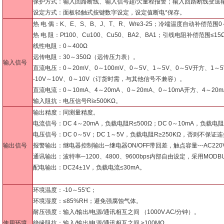
保护方式：输入回路断线、输入信号超/欠量程报警；输入回路断线变送输出
设定方式：面板轻触式按键数字设定，设定值断电*保存。
热 电 偶：K、E、S、B、J、T、R、Wre3-25；冷端温度自动补偿范围
热 电 阻：Pt100、Cu100、Cu50、BA2、BA1；引线电阻补偿范围≤15
线性电阻：0～400Ω
远传电阻：30～350Ω（远传压力表）。
输入信号
直流电压：0～20mV、0～100mV、0～5V、1～5V、0～5V开方、1～5
-10V～10V、0～10V（订货时需，与其他信号不兼容）。
直流电流：0～10mA、4～20mA 、0～20mA、0～10mA开方、4～20
输入阻抗：电压信号Ri≥500KΩ。
输出精度：同测量精度。
电流信号：DC 4～20mA，负载电阻R≤500Ω；DC 0～10mA，负载电阻
电压信号：DC 0～5V；DC 1～5V，负载电阻R≥250KΩ，否则不保
输出信号
报警输出：继电器控制输出─继电器ON/OFF带回差，触点容量---AC220V/
通讯输出：波特率─1200、4800、9600bps内部自由设定，采用MODB
配电输出：DC24±1V，负载电流≤30mA。
环境温度：-10～55℃；
环境湿度：≤85%RH；避免强腐蚀气体。
耐压强度：输入/输出/电源/通讯相互之间 （1000V.AC/分钟）。
使用环境
绝缘阻抗：输入/输出/电源/通讯相互之间 ≥100MΩ。