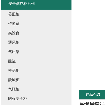
安全储存柜系列
器皿柜
传递窗
实验台
通风柜
气瓶架
酸缸
样品柜
酸碱柜
气瓶柜
产品介绍
防火安全柜
易燃易爆试