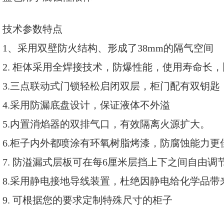
技术参数特点
1
、采用
双壁防火结构、形成了38mm的隔气空间
2.
柜体采用全焊接技术，防爆性能，使用寿命长，
3.
三点联动式门锁轻松启闭双层，柜门配有双钥匙
4.采用防漏底盘设计，保证液体不外溢
5.内置消焰器的双排气口，有效隔离火源扩大。
6.柜子内外都喷涂有环氧树脂烤漆，防腐蚀能力更
7. 防溢漏式层板可在每6厘米层挡上下之间自由调
8.采用静电接地导线装置，杜绝因静电给化学品带
9.
可根据您的要求定制特殊尺寸的柜子