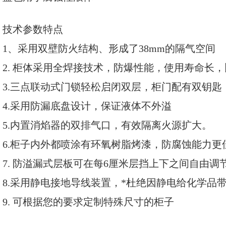
技术参数特点
1
、采用
双壁防火结构、形成了38mm的隔气空间
2.
柜体采用全焊接技术，防爆性能，使用寿命长，
3.
三点联动式门锁轻松启闭双层，柜门配有双钥匙
4.采用防漏底盘设计，保证液体不外溢
5.内置消焰器的双排气口，有效隔离火源扩大。
6.柜子内外都喷涂有环氧树脂烤漆，防腐蚀能力更
7. 防溢漏式层板可在每6厘米层挡上下之间自由调
8.采用静电接地导线装置，*杜绝因静电给化学品
9.
可根据您的要求定制特殊尺寸的柜子